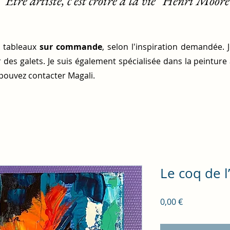
"Etre artiste, c'est croire à la vie" Henri Moore
s tableaux
sur commande
, selon l'inspiration demandée. 
 des galets. Je suis également spécialisée dans la peinture
pouvez contacter Magali.
Le coq de l
Prix
0,00 €