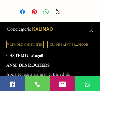
Conciergerie
KALINAO
VOIR DISPONIBILITES
GUIDE SAINT-FRANCOIS
CASTELOU Magali
ANSE DES ROCHERS
Appartements Kalinao & Brin d'Ile
+33 6 38 18 61 07
conciergerie.kalinao@gmail.com
Domaine de l'Anse des Rochers
Daube
97118 SAINT-FRANCOIS
Charte Q
ualité
Mentions légales
Réalisation
Leaweb
Conditions générales
©Conciergerie Kalinao - Tous droits réservés