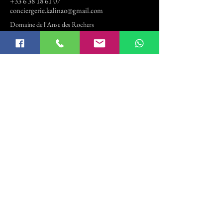
+33 6 38 18 61 07
conciergerie.kalinao@gmail.com
Domaine de l'Anse des Rochers
Daube
97118 SAINT-FRANCOIS
Charte Q
ualité
Mentions légales
Réalisation
Leaweb
Conditions générales
©Conciergerie Kalinao - Tous droits réservés