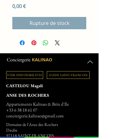
Prix
0,00 €
Rupture de stock
Conciergerie
KALINAO
VOIR DISPONIBILITES
GUIDE SAINT-FRANCOIS
CASTELOU Magali
ANSE DES ROCHERS
Appartements Kalinao & Brin d'Ile
+33 6 38 18 61 07
conciergerie.kalinao@gmail.com
Domaine de l'Anse des Rochers
Daube
97118 SAINT-FRANCOIS